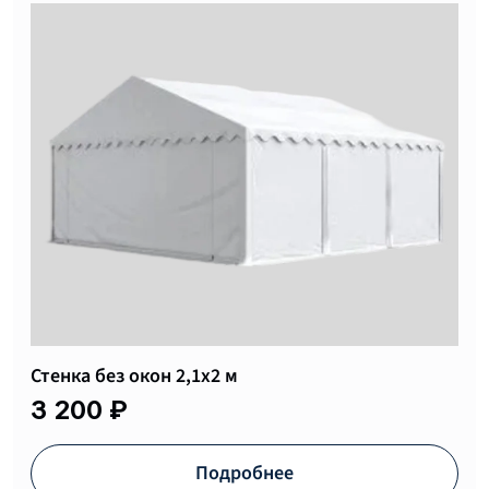
Сумка-чехол для тента шатра 60х60х50см
Утяжелитель шатра
Стенка без окон 2,1х2 м
5 300 ₽
17 200 ₽
3 200 ₽
Подробнее
Подробнее
Подробнее