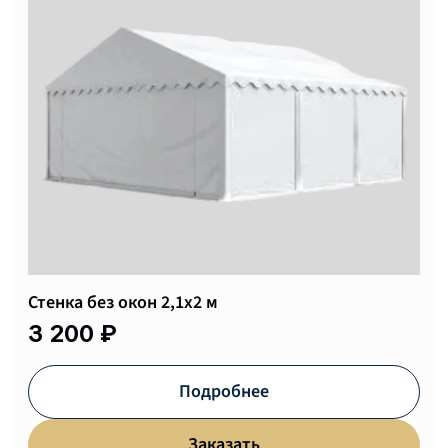
Сумка-чехол для тента шатра 60х60х50см
Утяжелитель шатра
Стенка без окон 2,1х2 м
5 300 ₽
17 200 ₽
3 200 ₽
Подробнее
Подробнее
Подробнее
Заказать
Заказать
Заказать